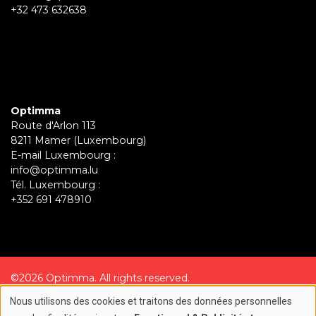
+32 473 632638
Optimma
Route d'Arlon 113
8211 Mamer (Luxembourg)
E-mail Luxembourg :
info@optimma.lu
Tél. Luxembourg :
+352 691 478910
©2026 Optimma. All rights reserved.
Nous utilisons des cookies et traitons des données personnelles
Création site internet par